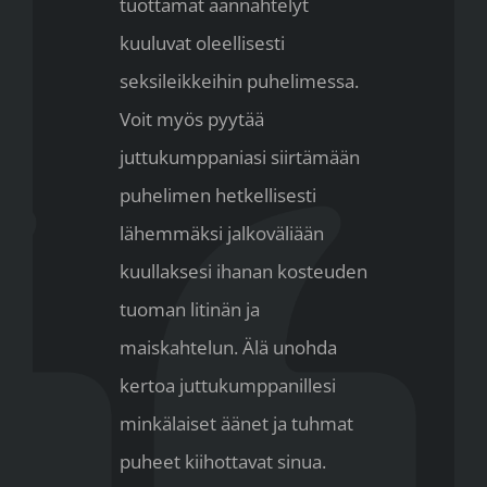
tuottamat äännähtelyt
kuuluvat oleellisesti
seksileikkeihin puhelimessa.
Voit myös pyytää
juttukumppaniasi siirtämään
puhelimen hetkellisesti
lähemmäksi jalkoväliään
kuullaksesi ihanan kosteuden
tuoman litinän ja
maiskahtelun. Älä unohda
kertoa juttukumppanillesi
minkälaiset äänet ja tuhmat
puheet kiihottavat sinua.