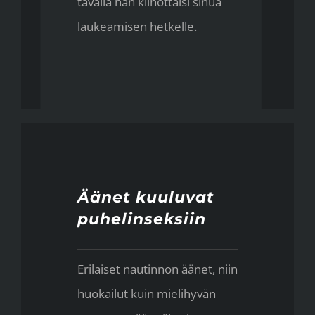
tavalla hän kiihottaisi sinua
laukeamisen hetkelle.
Äänet kuuluvat
puhelinseksiin
Erilaiset nautinnon äänet, niin
huokailut kuin mielihyvän