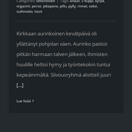
Categories:
seksinovelli
|
Tags:
anaali
,
c-kuppi
,
kyrpä
,
orgasmi
,
perse
,
pikapano
,
pillu
,
pylly
,
rinnat
,
seksi
,
suihinotto
,
tissit
Kirkkaan aurinkoinen kevätpäivä oli
yllättänyt pohjolan väen. Aurinko paistoi
pitkän harmaan talven jälkeen, ihmisten
huulille heltisi hymy ja työntekokin tuntui
kepeämmältä. Siivousryhmä aloitteli juuri
[...]
Lue lisää