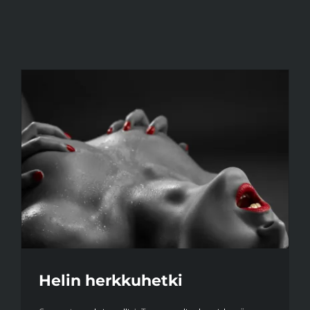
Skip
to
content
Helin herkkuhetki